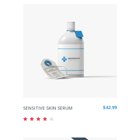
ADD TO CART
$
42.99
SENSITIVE SKIN SERUM
Rated
4.00
out
of 5