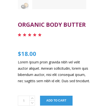
ORGANIC BODY BUTTER
Rated
1
5.00
out
of 5
based
$
18.00
on
customer
rating
Lorem Ipsum proin gravida nibh vel velit
auctor aliquet. Aenean sollicitudin, lorem quis
bibendum auctor, nisi elit consequat ipsum,
nec sagittis sem nibh id elit. Duis sed tincidunt.
Organic
ADD TO CART
Body