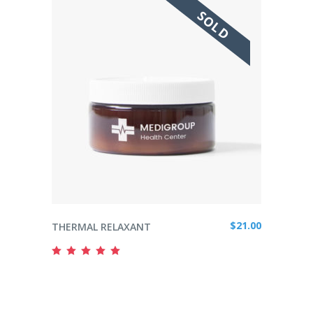
SOLD
READ MORE
$
21.00
THERMAL RELAXANT
Rated
5.00
out
of 5