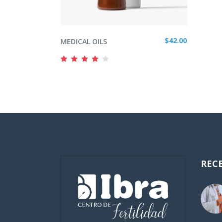
ADD TO CART
$
42.00
MEDICAL OILS
Rated
4.00
out
of 5
REC