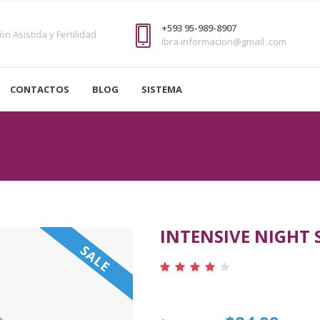
+593 95-989-8907
n Asistida y Fertilidad
ibra.informacion@gmail .com
CONTACTOS
BLOG
SISTEMA
INTENSIVE NIGHT 
SALE
Rated
1
4.00
out
of 5
based
on