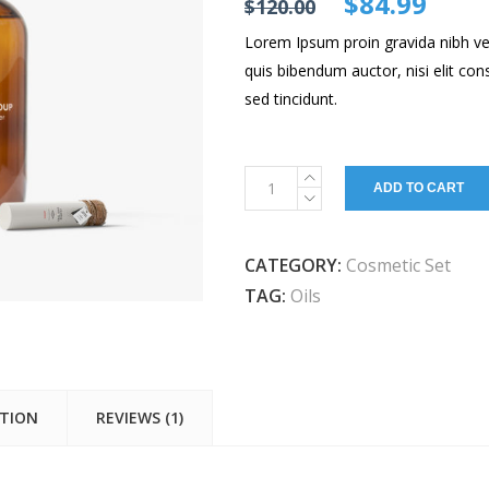
$
84.99
$
120.00
customer
rating
Lorem Ipsum proin gravida nibh vel 
quis bibendum auctor, nisi elit con
sed tincidunt.
Intensive
ADD TO CART
Night
Set
quantity
CATEGORY:
Cosmetic Set
TAG:
Oils
ATION
REVIEWS (1)