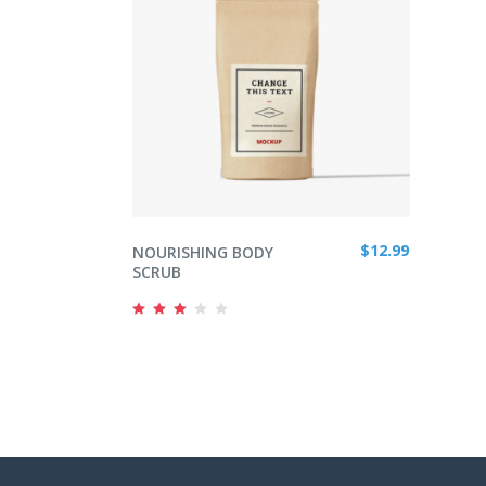
ADD TO CART
$
12.99
NOURISHING BODY
SCRUB
Rated
3.00
out
of
5