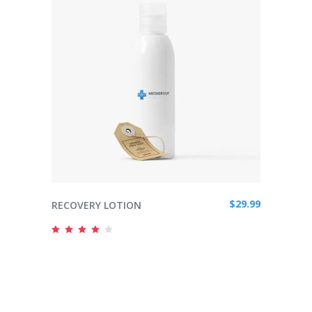
ADD TO CART
$
29.99
RECOVERY LOTION
Rated
4.00
out
of 5