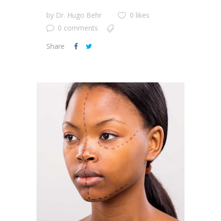
by
Dr. Hugo Behr
0 likes
0 comments
Share