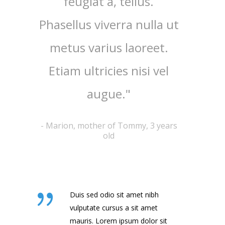
feugiat a, tellus.
ru
Phasellus viverra nulla ut
imperdie
metus varius laoreet.
nisi 
Etiam ultricies nisi vel
ipsum 
augue."
-
Steven, f
-
Marion, mother of Tommy, 3 years
old
Duis sed odio sit amet nibh
vulputate cursus a sit amet
mauris. Lorem ipsum dolor sit