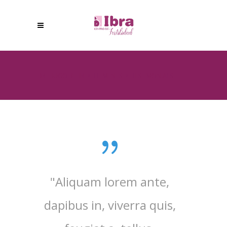
DR. HUGO BEHR
>
ELEMENTS
>
TESTIMONIALS
"Aliquam lorem ante,
"Curab
dapibus in, viverra quis,
ultric