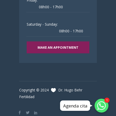
Friday:
08h00 - 17h00
Saturday - Sunday:
08h00 - 17h00
MAKE AN APPOINTMENT
Copyright © 2024
Dr. Hugo Behr
Fertilidad
WhatsApp
WhatsApp
1
Agenda cita
WhatsApp