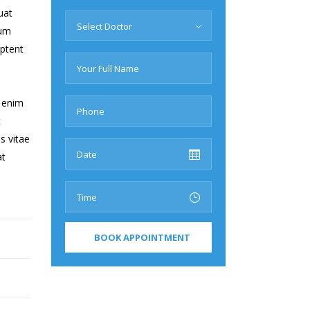
uat
Select Doctor
sum
aptent
i enim
c
s vitae
at