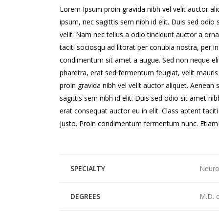
Lorem Ipsum proin gravida nibh vel velit auctor ali
ipsum, nec sagittis sem nibh id elit. Duis sed odi
velit. Nam nec tellus a odio tincidunt auctor a orn
taciti sociosqu ad litorat per conubia nostra, per 
condimentum sit amet a augue. Sed non neque elit
pharetra, erat sed fermentum feugiat, velit mauri
proin gravida nibh vel velit auctor aliquet. Aenean 
sagittis sem nibh id elit. Duis sed odio sit amet n
erat consequat auctor eu in elit. Class aptent tacit
justo. Proin condimentum fermentum nunc. Etiam p
SPECIALTY
Neuro
DEGREES
M.D. 