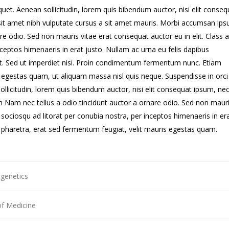
quet. Aenean sollicitudin, lorem quis bibendum auctor, nisi elit conseq
o sit amet nibh vulputate cursus a sit amet mauris. Morbi accumsan ip
are odio. Sed non mauris vitae erat consequat auctor eu in elit. Class 
inceptos himenaeris in erat justo. Nullam ac urna eu felis dapibus
. Sed ut imperdiet nisi. Proin condimentum fermentum nunc. Etiam
s egestas quam, ut aliquam massa nisl quis neque. Suspendisse in orc
sollicitudin, lorem quis bibendum auctor, nisi elit consequat ipsum, ne
ibh Nam nec tellus a odio tincidunt auctor a ornare odio. Sed non mauri
i sociosqu ad litorat per conubia nostra, per inceptos himenaeris in er
haretra, erat sed fermentum feugiat, velit mauris egestas quam.
genetics
of Medicine