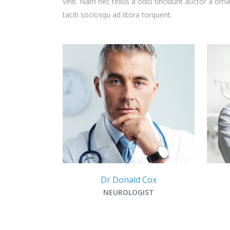
velit. Nam nec tellus a odio tincidunt auctor a orn
taciti sociosqu ad litora torquent.
Dr Donald Cox
NEUROLOGIST