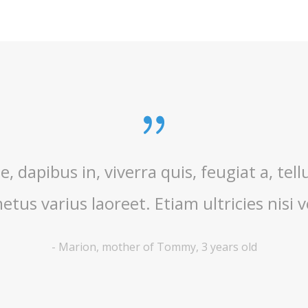
llamcorper ultricies nisi. Quisque rutr
ultricies nisi vel augue. Lorem ipsum do
-
Steven, father of Sarah, 7 years old