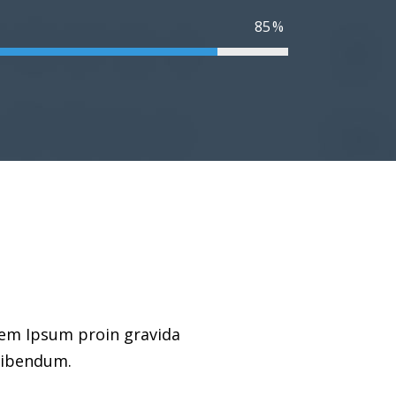
85
orem Ipsum proin gravida
 bibendum.