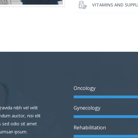
VITAMINS AND SUPP
Oncology
Gynecology
avida nibh vel velit
ndum auctor, nisi elit
s sed odio sit amet
Rehabilitation
ccumsan ipsum.